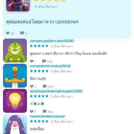
10 เดือน ที่ผ่านมา
สุดยอดเสมอโดยมาจาก Uptodown
29
2
fantasticgoldencamel58285
2 เดือน ที่ผ่านมา
พูดตรง ๆ เลยว่าดีมาก—ดีกว่า Play Store ของฉันอีก
1
ตอบ
intrepidvioletzebra24658
3 เดือน ที่ผ่านมา
มีความสุข
2
ตอบ
amazingyellownightingale22988
3 เดือน ที่ผ่านมา
🤙🏿👍🏿
3
ตอบ
hameededdeenalnasr
3 เดือน ที่ผ่านมา
ยอดเยี่ยม