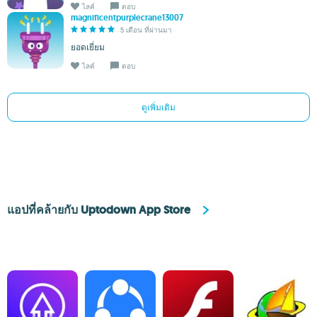
ไลค์
ตอบ
magnificentpurplecrane13007
5 เดือน ที่ผ่านมา
ยอดเยี่ยม
ไลค์
ตอบ
ดูเพิ่มเติม
แอปที่คล้ายกับ Uptodown App Store