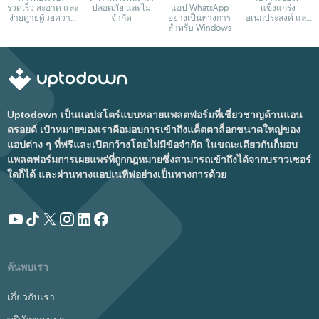
รวดเร็ว สะอาด และ
ปลอดภัย และไม่
แอป WhatsApp
แข็งแกร่ง
ง่ายดายด้วยความ
จำกัด
อย่างเป็นทางการ
อเนกประสงค์ และ
เอื้อเฟื้อจาก
สำหรับ Windows
ปรับแต่งได้
Google
Uptodown เป็นแอปสโตร์แบบหลายแพลตฟอร์มที่เชี่ยวชาญด้านแอน
ดรอยด์ เป้าหมายของเราคือมอบการเข้าถึงแค็ตตาล็อกขนาดใหญ่ของ
แอปต่าง ๆ ที่ฟรีและเปิดกว้างโดยไม่มีข้อจำกัด ในขณะเดียวกันก็มอบ
แพลตฟอร์มการเผยแพร่ที่ถูกกฎหมายซึ่งสามารถเข้าถึงได้จากบราวเซอร์
ใดก็ได้ และผ่านทางแอปเนทีฟอย่างเป็นทางการด้วย
ค้นพบเรา
เกี่ยวกับเรา