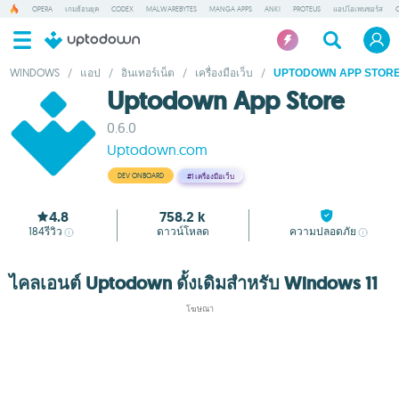
OPERA
เกมย้อนยุค
CODEX
MALWAREBYTES
MANGA APPS
ANKI
PROTEUS
แอปโอเพนซอร์ส
WINDOWS
/
แอป
/
อินเทอร์เน็ต
/
เครื่องมือเว็บ
/
UPTODOWN APP STOR
Uptodown App Store
0.6.0
Uptodown.com
DEV ONBOARD
#1
เครื่องมือเว็บ
4.8
758.2 k
184
รีวิว
ดาวน์โหลด
ความปลอดภัย
ไคลเอนต์ Uptodown ดั้งเดิมสำหรับ Windows 11
โฆษณา