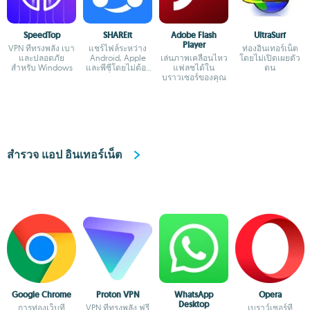
SpeedTop
SHAREit
Adobe Flash
UltraSurf
Player
VPN ที่ทรงพลัง เบา
แชร์ไฟล์ระหว่าง
ท่องอินเทอร์เน็ต
และปลอดภัย
Android, Apple
เล่นภาพเคลื่อนไหว
โดยไม่เปิดเผยตัว
สำหรับ Windows
และพีซีโดยไม่ต้อง
แฟลชได้ใน
ตน
เชื่อมต่อ
บราวเซอร์ของคุณ
อินเทอร์เน็ต
สำรวจ แอป อินเทอร์เน็ต
Google Chrome
Proton VPN
WhatsApp
Opera
Desktop
การท่องเว็บที่
VPN ที่ทรงพลัง ฟรี
เบราว์เซอร์ที่