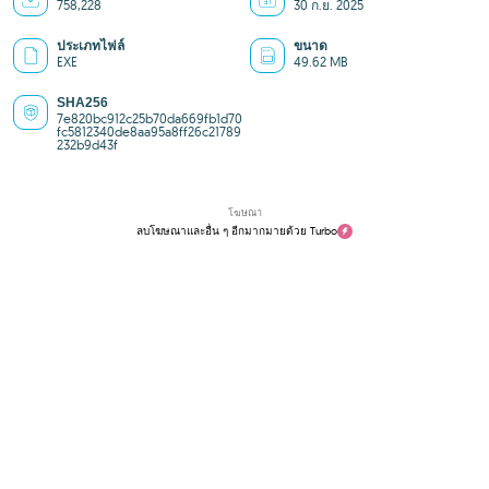
758,228
30 ก.ย. 2025
ประเภทไฟล์
ขนาด
EXE
49.62 MB
SHA256
7e820bc912c25b70da669fb1d70
fc5812340de8aa95a8ff26c21789
232b9d43f
โฆษณา
ลบโฆษณาและอื่น ๆ อีกมากมายด้วย Turbo