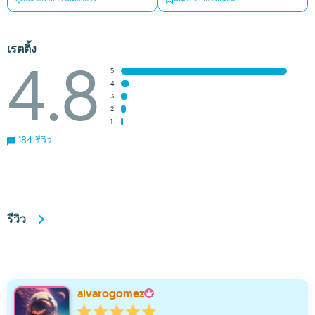
เรตติ้ง
4.8
5
4
3
2
1
184 รีวิว
รีวิว
alvarogomez